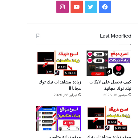
فيسبوك
تويتر
يوتيوب
انستقرام
جانبي
Last Modified
كيف تحصل على لايكات
زيادة مشاهدات تيك توك
تيك توك مجانية
مجانآ !!
سبتمبر 15, 2025
فبراير 28, 2025
موقع زيادة مشاهدات تيك
موقع زيادة متابعين