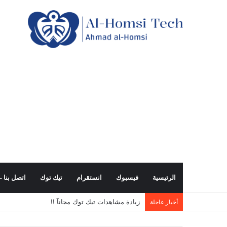
الرئيسية
فيسبوك
انستقرام
تيك توك
اتصل بنا – all us
زيادة مشاهدات تيك توك مجانآ !!
أخبار عاجلة