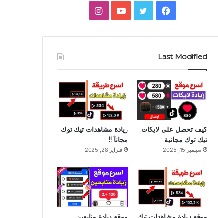
فيسبوك
تويتر
يوتيوب
انستقرام
جانبي
Last Modified
كيف تحصل على لايكات
زيادة مشاهدات تيك توك
تيك توك مجانية
مجانآ !!
سبتمبر 15, 2025
فبراير 28, 2025
موقع زيادة مشاهدات تيك
موقع زيادة متابعين