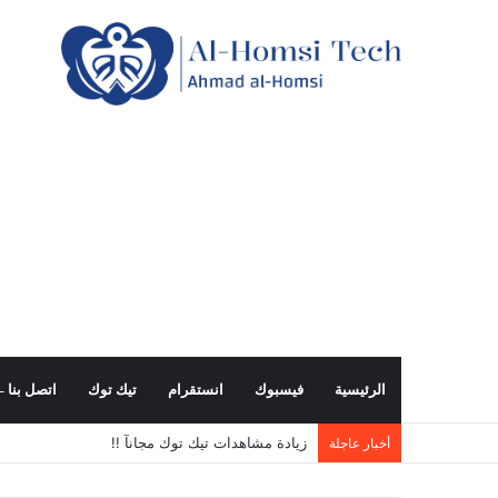
الرئيسية
فيسبوك
انستقرام
تيك توك
اتصل بنا – all us
زيادة مشاهدات تيك توك مجانآ !!
أخبار عاجلة