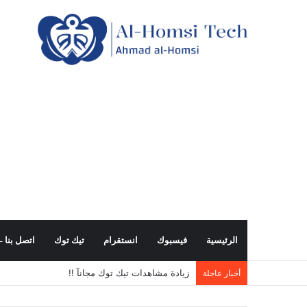
الرئيسية
فيسبوك
انستقرام
تيك توك
اتصل بنا – all us
زيادة مشاهدات تيك توك مجانآ !!
أخبار عاجلة