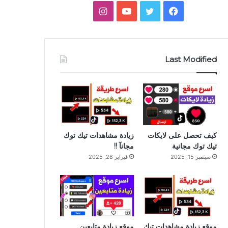
فيسبوك
تويتر
يوتيوب
انستقرام
جانبي
Last Modified
كيف تحصل على لايكات
زيادة مشاهدات تيك توك
تيك توك مجانية
مجانآ !!
سبتمبر 15, 2025
فبراير 28, 2025
موقع زيادة مشاهدات تيك
موقع زيادة متابعين