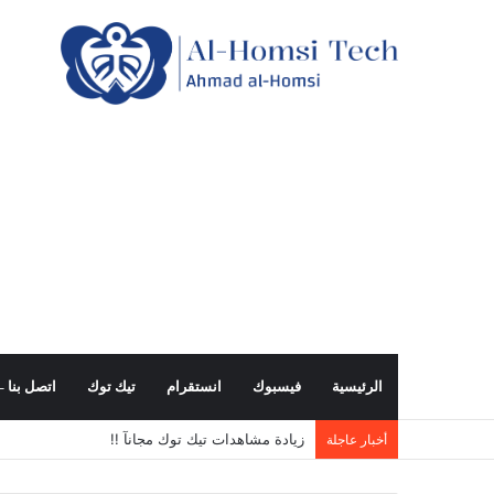
الرئيسية
فيسبوك
انستقرام
تيك توك
اتصل بنا – all us
زيادة مشاهدات تيك توك مجانآ !!
أخبار عاجلة