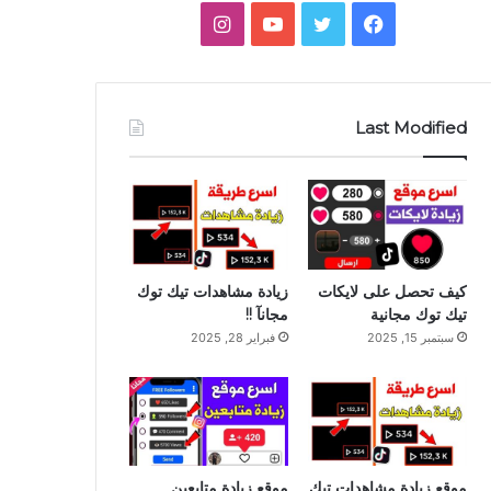
فيسبوك
تويتر
يوتيوب
انستقرام
جانبي
Last Modified
كيف تحصل على لايكات
زيادة مشاهدات تيك توك
تيك توك مجانية
مجانآ !!
سبتمبر 15, 2025
فبراير 28, 2025
موقع زيادة مشاهدات تيك
موقع زيادة متابعين