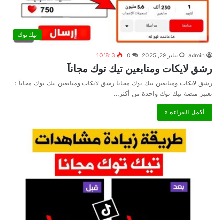
تيك توك
admin
يناير 29, 2025
0
10٬813
رشق لايكات ومتابعين تيك توك مجانآ
رشق لايكات ومتابعين تيك توك مجانآ رشق لايكات ومتابعين تيك توك مجانآ :
تعتبر منصة تيك توك واحدة من أكثر…
أكمل القراءة »