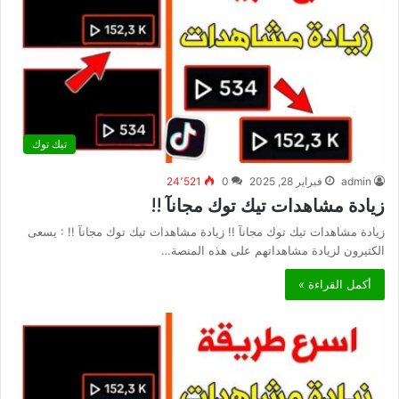
تيك توك
admin
فبراير 28, 2025
0
24٬521
زيادة مشاهدات تيك توك مجانآ !!
زيادة مشاهدات تيك توك مجانآ !! زيادة مشاهدات تيك توك مجانآ !! : يسعى
الكثيرون لزيادة مشاهداتهم على هذه المنصة…
أكمل القراءة »