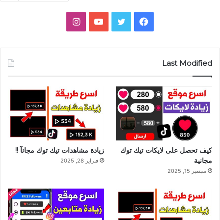
فيسبوك
تويتر
يوتيوب
انستقرام
Last Modified
كيف تحصل على لايكات تيك توك
زيادة مشاهدات تيك توك مجانآ !!
مجانية
فبراير 28, 2025
سبتمبر 15, 2025