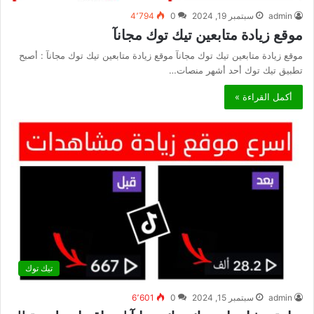
admin
سبتمبر 19, 2024
0
4٬794
موقع زيادة متابعين تيك توك مجانآ
موقع زيادة متابعين تيك توك مجانآ موقع زيادة متابعين تيك توك مجانآ : أصبح
تطبيق تيك توك أحد أشهر منصات…
أكمل القراءة »
تيك توك
admin
سبتمبر 15, 2024
0
6٬601