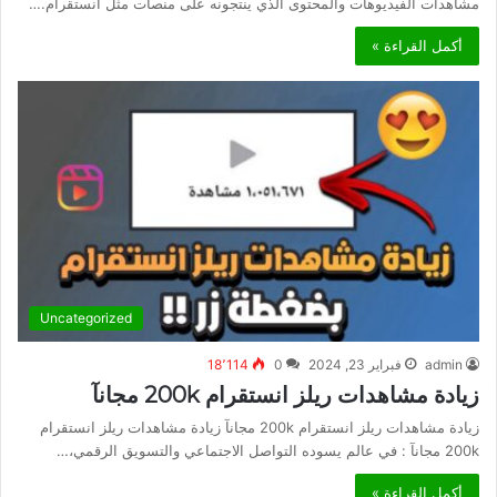
مشاهدات الفيديوهات والمحتوى الذي ينتجونه على منصات مثل انستقرام.…
أكمل القراءة »
Uncategorized
admin
فبراير 23, 2024
0
18٬114
زيادة مشاهدات ريلز انستقرام 200k مجانآ
زيادة مشاهدات ريلز انستقرام 200k مجانآ زيادة مشاهدات ريلز انستقرام
200k مجانآ : في عالم يسوده التواصل الاجتماعي والتسويق الرقمي،…
أكمل القراءة »