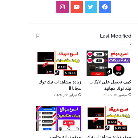
فيسبوك
تويتر
يوتيوب
انستقرام
جانبي
Last Modified
كيف تحصل على لايكات
زيادة مشاهدات تيك توك
تيك توك مجانية
مجانآ !!
سبتمبر 15, 2025
فبراير 28, 2025
موقع زيادة مشاهدات تيك
موقع زيادة متابعين