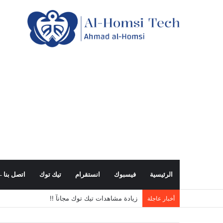
الرئيسية
فيسبوك
انستقرام
تيك توك
اتصل بنا – all us
زيادة مشاهدات تيك توك مجانآ !!
أخبار عاجلة