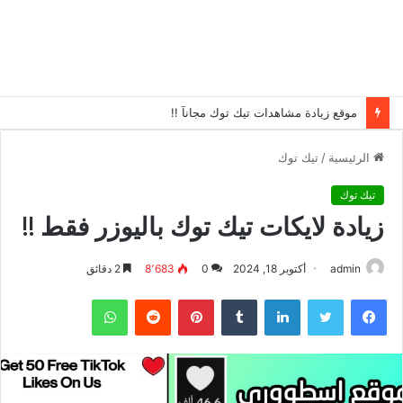
موقع زيادة مشاهدات تيك توك مجانآ !!
الرئيسية
/
تيك توك
تيك توك
زيادة لايكات تيك توك باليوزر فقط !!
admin
أكتوبر 18, 2024
0
8٬683
2 دقائق
فيسبوك
تويتر
لينكدإن
بينتيريست
واتساب