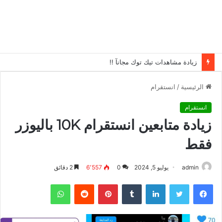
زيادة مشاهدات تيك توك مجانآ !!
الرئيسية
/
انستقرام
انستقرام
زيادة متابعين انستقرام 10K باليوزر
فقط
admin
يوليو 5, 2024
0
6٬557
2 دقائق
فيسبوك
تويتر
لينكدإن
بينتيريست
واتساب