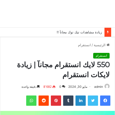
زيادة مشاهدات تيك توك مجانآ !!
الرئيسية
/
انستقرام
انستقرام
550 لايك انستقرام مجانآ | زيادة
لايكات انستقرام
admin
مايو 30, 2024
0
8٬682
دقيقة واحدة
فيسبوك
تويتر
لينكدإن
بينتيريست
واتساب